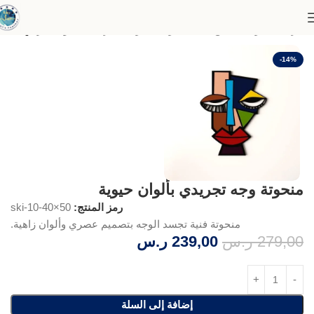
الرئيسية
لوحات قطع فنية منحوتة
منحوتات اكريلك
منحوتات آركي
-14%
منحوتة وجه تجريدي بألوان حيوية
رمز المنتج:
ski-10-40×50
منحوتة فنية تجسد الوجه بتصميم عصري وألوان زاهية.
279,00
ر.س
239,00
ر.س
إضافة إلى السلة