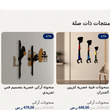
منتجات ذات صلة
-17%
-17%
منحوتات فنية عصرية لتزيين
منحوتة آركي عصرية بتصميم فني
الجدران
تجريدي
منحوتات آركي
منحوتات آركي
449,00
ر.س
479,00
ر.س
539,00
ر.س
579,00
ر.س